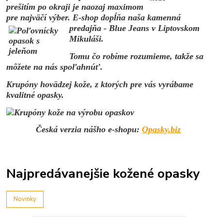
prešitím po okraji je naozaj
maximom
pre najväčí výber. E
-shop dopĺňa naša kamenná
predajňa - Blue Jeans v
Liptovskom
Mikulá
ši.
Tomu
čo robíme rozumieme, tak
že sa
môžete na nás spoľahnú
ť.
Krupóny hovädzej kože, z ktorých pre vás vyrábame
kvalitné opasky.
Česká verzia nášho e-shopu:
Opasky.biz
Najpredávanejšie kožené opasky
Novinky