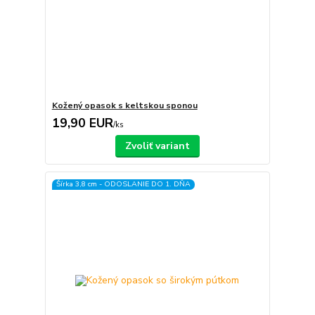
Kožený opasok s keltskou sponou
19,90 EUR
/
ks
Zvoliť variant
Šírka 3,8 cm - ODOSLANIE DO 1. DŇA