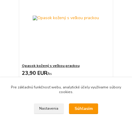
Opasok kožený s veľkou prackou
23,90 EUR
/
ks
Zvoliť variant
Pre základnú funkčnosť webu, analytické účely využívame súbory
cookies.
Šírka 3,8 cm - ODOSLANIE DO 1. DŇA
Súhlasím
Nastavenia