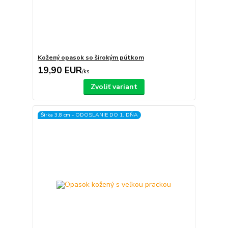
Kožený opasok so širokým pútkom
19,90 EUR
/
ks
Zvoliť variant
Šírka 3,8 cm - ODOSLANIE DO 1. DŇA