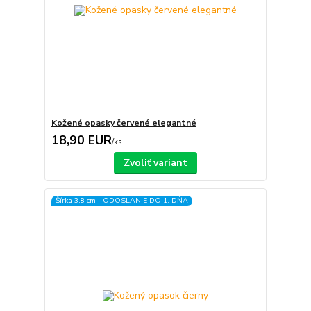
Kožené opasky červené elegantné
18,90 EUR
/
ks
Zvoliť variant
Šírka 3,8 cm - ODOSLANIE DO 1. DŇA