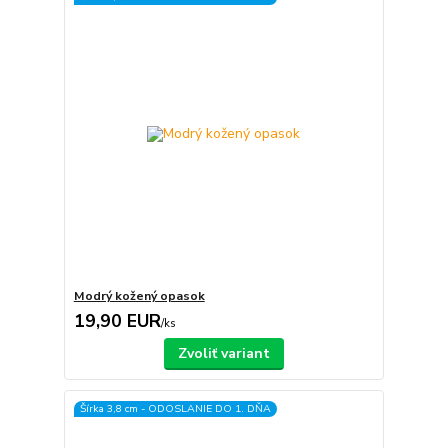
Modrý kožený opasok
19,90 EUR
/
ks
Zvoliť variant
Šírka 3,8 cm - ODOSLANIE DO 1. DŇA