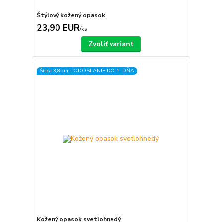
Štýlový kožený opasok
23,90 EUR
/
ks
Zvoliť variant
Šírka 3,8 cm - ODOSLANIE DO 1. DŇA
Kožený opasok svetlohnedý