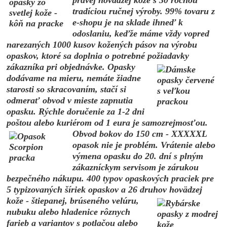
tradíciou ručnej výroby.
99% tovaru z
e-shopu je na sklade ihneď k
odoslaniu, keďže máme vždy vopred
narezaných 1000 kusov kožených pásov na výrobu
opaskov, ktoré sa doplnia o potrebné požiadavky
zákazníka pri objednávke.
O
pasky
dodávame na mieru, nemáte žiadne
starosti so skracovaním, stačí si
odmerať obvod v mieste zapnutia
opasku. R
ýchle doručenie za 1-2 dni
poštou alebo kuriérom od 1 eura
je samozrejmosťou.
Obvod bokov
do 150 cm - XXXXXL
opasok nie je problém. V
rátenie alebo
výmena opasku do 20. dní s plným
zákazníckym servisom je zárukou
bezpečného nákupu. 4
00 typov opaskových praciek pre
5 typizovaných
šíriek opaskov a 26 druhov
hovädzej
kože - štiepanej, brúseného velúru,
nubuku alebo hladenice rôznych
farieb a variantov s potlačou alebo