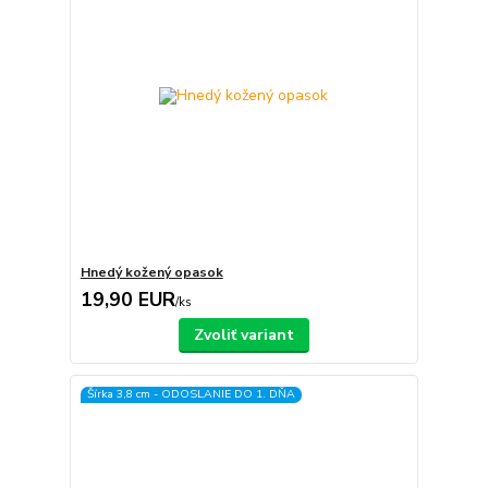
Hnedý kožený opasok
19,90 EUR
/
ks
Zvoliť variant
Šírka 3,8 cm - ODOSLANIE DO 1. DŇA