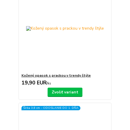
Kožený opasok s prackou v trendy štýle
19,90 EUR
/
ks
Zvoliť variant
Šírka 3,8 cm - ODOSLANIE DO 1. DŇA