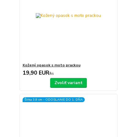
Kožený opasok s moto prackou
19,90 EUR
/
ks
Zvoliť variant
Šírka 3,8 cm - ODOSLANIE DO 1. DŇA