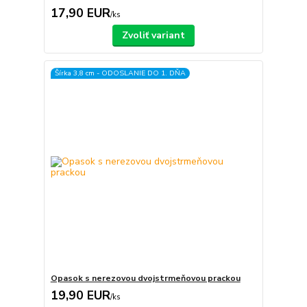
17,90 EUR
/
ks
Zvoliť variant
Šírka 3,8 cm - ODOSLANIE DO 1. DŇA
Opasok s nerezovou dvojstrmeňovou prackou
19,90 EUR
/
ks