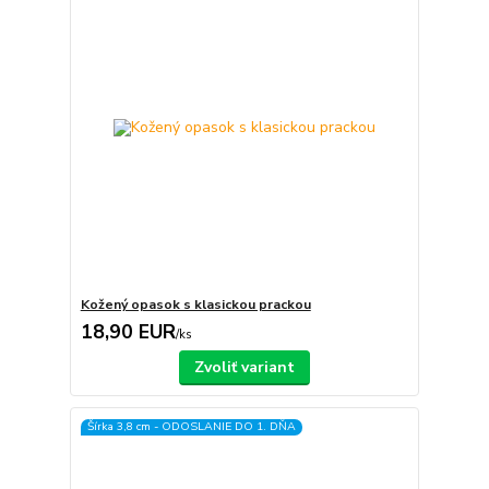
Kožený opasok s klasickou prackou
18,90 EUR
/
ks
Zvoliť variant
Šírka 3,8 cm - ODOSLANIE DO 1. DŇA