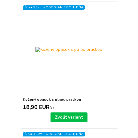
Šírka 3,8 cm - ODOSLANIE DO 1. DŇA
Kožený opasok s plnou prackou
18,90 EUR
/
ks
Zvoliť variant
Šírka 3,8 cm - ODOSLANIE DO 1. DŇA