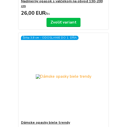
Nadmerný opasok s valčekom na obvod 130-200
cm
26,00 EUR
/
ks
Zvoliť variant
Šírka 3,8 cm - ODOSLANIE DO 1. DŇA
Dámske opasky biele trendy