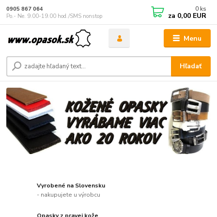
0
ks
0905 867 064
za
0,00 EUR
Po.- Ne. 9.00-19.00 hod./SMS nonstop
Menu
Hľadať
Vyrobené na Slovensku
- nakupujete u výrobcu
Opasky z pravej kože