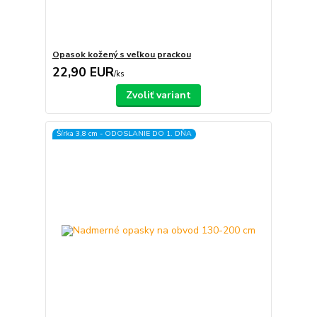
Opasok kožený s veľkou prackou
22,90 EUR
/
ks
Zvoliť variant
Šírka 3,8 cm - ODOSLANIE DO 1. DŇA