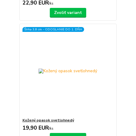
22,90 EUR
/
ks
Zvoliť variant
Šírka 3,8 cm - ODOSLANIE DO 1. DŇA
Kožený opasok svetlohnedý
19,90 EUR
/
ks