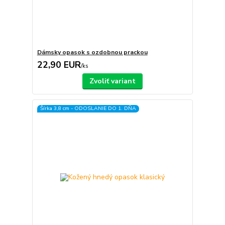
Dámsky opasok s ozdobnou prackou
22,90 EUR
/
ks
Zvoliť variant
Šírka 3,8 cm - ODOSLANIE DO 1. DŇA