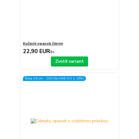
Kožený opasok čierny
22,90 EUR
/
ks
Zvoliť variant
Šírka 3,8 cm - ODOSLANIE DO 1. DŇA