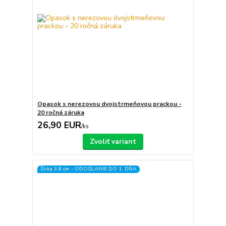
Opasok s nerezovou dvojstrmeňovou prackou -
20 ročná záruka
26,90 EUR
/
ks
Zvoliť variant
Šírka 3,8 cm - ODOSLANIE DO 1. DŇA