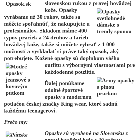
slovenskou rukou z pravej hovädzej
kože. Opasky
vyrábame už 30
rokov, takže sa
môžete spoľahnúť,
že nakupujete
u
profesionálov. Skladom máme 400
typov praciek a 24 druhov a fa
rieb
hovädzej kože, takže si môžete vybrať z 1 000
možností a
vyskladať
si práve taký opasok, aký
potrebujete.
Kožené opasky sú doplnkom vášho
outfitu
s výbornými
vlastnosťami pre
každodenné použitie.
Ďalej ponúkame
odolné športové
opasky s modernou
potlačou
českej značky King wear, ktoré sadnú
každému teenagerovi.
Prečo my:
Opasky sú vyrobené na Slovensku z
pravej hovädzej kože s 30 ročnou