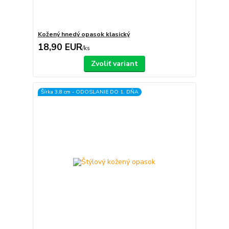
Kožený hnedý opasok klasický
18,90 EUR
/
ks
Zvoliť variant
Šírka 3,8 cm - ODOSLANIE DO 1. DŇA