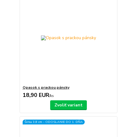
Opasok s prackou pánsky
18,90 EUR
/
ks
Zvoliť variant
Šírka 3,8 cm - ODOSLANIE DO 1. DŇA