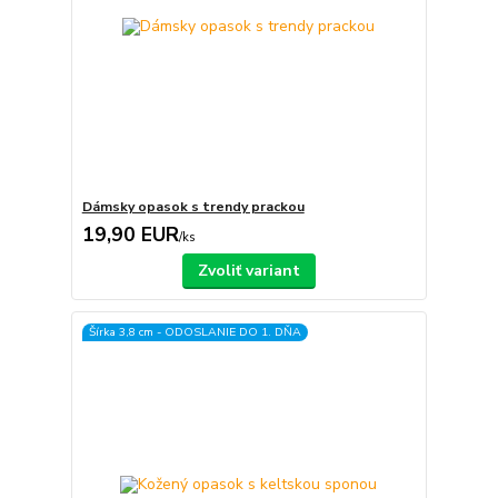
Dámsky opasok s trendy prackou
19,90 EUR
/
ks
Zvoliť variant
Šírka 3,8 cm - ODOSLANIE DO 1. DŇA