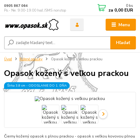
0
ks
0905 867 064
za
0,00 EUR
Po.- Ne. 9.00-19.00 hod./SMS nonstop
Menu
Hľadať
Úvod
Kožené opasky
Opasok kožený s veľkou prackou
Opasok kožený s veľkou prackou
Šírka 3,8 cm - ODOSLANIE DO 1. DŇA
Čierny kožený opasok s plnou prackou - opasok s veľkou kovovou plnou