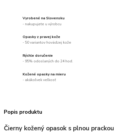
Vyrobené na Slovensku
- nakupujete u výrobcu
Opasky z pravej kože
- 50 variantov hovädzej kože
Rýchle doručenie
- 95% odoslaných do 24 hod.
Kožené opasky na mieru
- akákoľvek veľkosť
Popis produktu
Čierny kožený opasok s plnou prackou