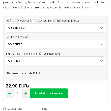
prackou v čiernej farbe - šírka opasku 3,8 cm - materiál - hovädzia koža E-
shop Opasok.sk – online predaj kožených opaskov
celý popis
DĹŽKA OPASKU S PRACKOU PO STREDNÚ DIERKU
INÉ FARBY KOŽE
TYP SKRUTKY (SPOJ KOŽE A PRACKY)
Nie sme platcovia DPH
22,90 EUR
/
ks
Pridať do košíka
Číslo produktu:
106