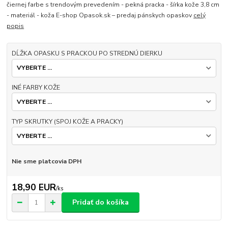
čiernej farbe s trendovým prevedením - pekná pracka - šírka kože 3,8 cm
- materiál - koža E-shop Opasok.sk – predaj pánskych opaskov
celý
popis
DĹŽKA OPASKU S PRACKOU PO STREDNÚ DIERKU
INÉ FARBY KOŽE
TYP SKRUTKY (SPOJ KOŽE A PRACKY)
Nie sme platcovia DPH
18,90 EUR
/
ks
Pridať do košíka