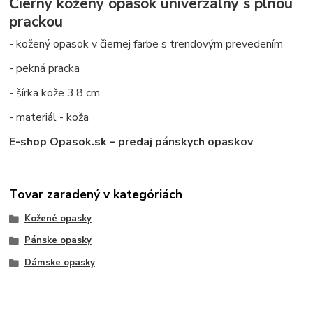
Čierny kožený opasok univerzálny s plnou
prackou
- kožený opasok v čiernej farbe s trendovým prevedením
- pekná pracka
- šírka kože 3,8 cm
- materiál - koža
E-shop Opasok.sk – predaj pánskych opaskov
Tovar zaradený v kategóriách
Kožené opasky
Pánske opasky
Dámske opasky