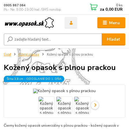
0
ks
0905 867 064
za
0,00 EUR
Po.- Ne. 9.00-19.00 hod./SMS nonstop
Menu
Hľadať
Úvod
Kožené opasky
Kožený opasok s plnou prackou
Kožený opasok s plnou prackou
Šírka 3,8 cm - ODOSLANIE DO 1. DŇA
Čierny kožený opasok univerzálny s plnou prackou - kožený opasok v