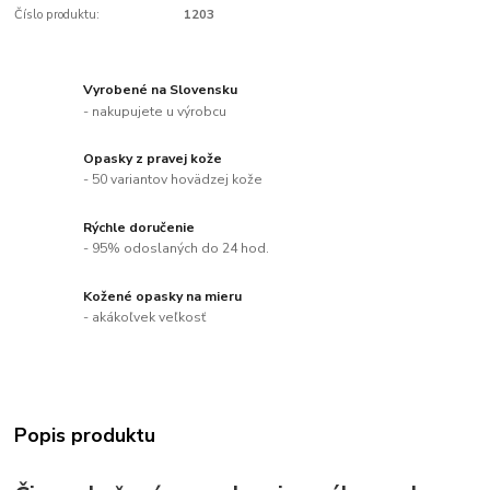
Číslo produktu:
1203
Vyrobené na Slovensku
- nakupujete u výrobcu
Opasky z pravej kože
- 50 variantov hovädzej kože
Rýchle doručenie
- 95% odoslaných do 24 hod.
Kožené opasky na mieru
- akákoľvek veľkosť
Popis produktu