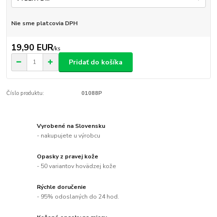
Nie sme platcovia DPH
19,90 EUR
/
ks
Pridať do košíka
Číslo produktu:
01088P
Vyrobené na Slovensku
- nakupujete u výrobcu
Opasky z pravej kože
- 50 variantov hovädzej kože
Rýchle doručenie
- 95% odoslaných do 24 hod.