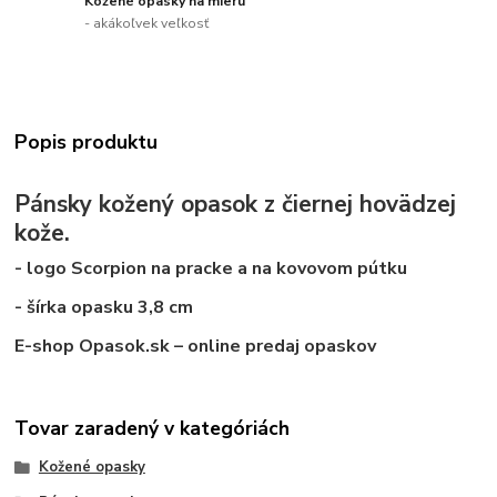
Kožené opasky na mieru
- akákoľvek veľkosť
Popis produktu
Pánsky kožený opasok z čiernej hovädzej
kože.
- logo Scorpion na pracke a na kovovom pútku
- šírka opasku 3,8 cm
E-shop Opasok.sk – online predaj opaskov
Tovar zaradený v kategóriách
Kožené opasky