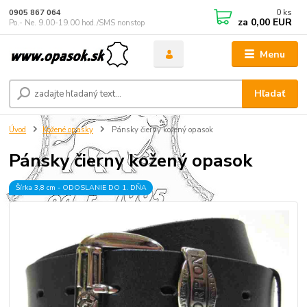
0
ks
0905 867 064
za
0,00 EUR
Po.- Ne. 9.00-19.00 hod./SMS nonstop
Menu
Hľadať
Úvod
Kožené opasky
Pánsky čierny kožený opasok
Pánsky čierny kožený opasok
Šírka 3,8 cm - ODOSLANIE DO 1. DŇA