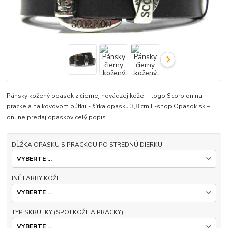
Pánsky kožený opasok z čiernej hovädzej kože. - logo Scorpion na
pracke a na kovovom pútku - šírka opasku 3,8 cm E-shop Opasok.sk –
online predaj opaskov
celý popis
DĹŽKA OPASKU S PRACKOU PO STREDNÚ DIERKU
INÉ FARBY KOŽE
TYP SKRUTKY (SPOJ KOŽE A PRACKY)