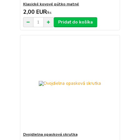
Klasické kovové pútko matné
2,00 EUR
/
ks
Pridať do košíka
Dvojdielna opasková skrutka