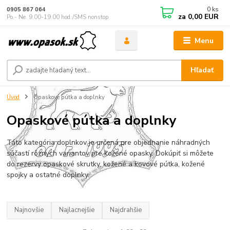
0
ks
0905 867 064
za
0,00 EUR
Po.- Ne. 9.00-19.00 hod./SMS nonstop
Menu
Hľadať
Úvod
Opaskové pútka a doplnky
Opaskové pútka a doplnky
Táto kategória doplnkov je určená pre objednanie náhradných
súčastí rôznych variantov pre kožené opasky. Dokúpiť si môžete
do rezervy opaskové skrutky, kožené a kovové pútka, kožené
spojky a ostatné doplnky.
Najnovšie
Najlacnejšie
Najdrahšie