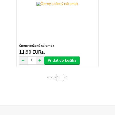
Čierny kožený náramok
11,90 EUR
/
ks
Pridať do košíka
strana
z 1