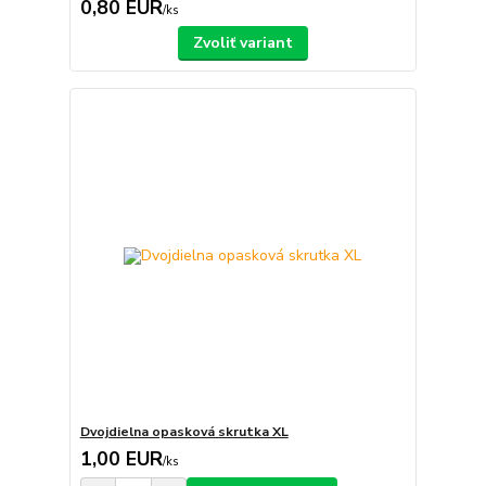
0,80 EUR
/
ks
Zvoliť variant
Dvojdielna opasková skrutka XL
1,00 EUR
/
ks