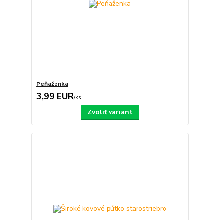
Peňaženka
3,99 EUR
/
ks
Zvoliť variant