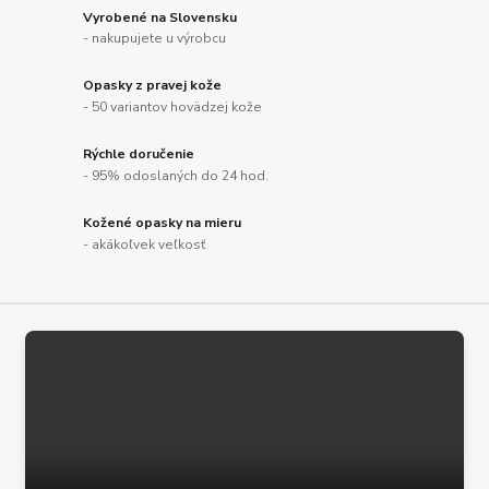
Vyrobené na Slovensku
- nakupujete u výrobcu
Opasky z pravej kože
- 50 variantov hovädzej kože
Rýchle doručenie
- 95% odoslaných do 24 hod.
Kožené opasky na mieru
- akákoľvek veľkosť