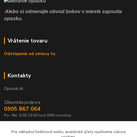
Alebo si odmerajte obvod bokov v mieste zapnutia
opasku.
Vrátenie tovaru
Odstúpenie od zmluvy tu.
Kontakty
Opasok.sk
Zákaznícka podpora
0905 867 064
Po.- Ne. 9.00-19.00 hod./SMS nonstop
Pre základnú funkčnosť webu, analytické účely využívame súbory
cookies.