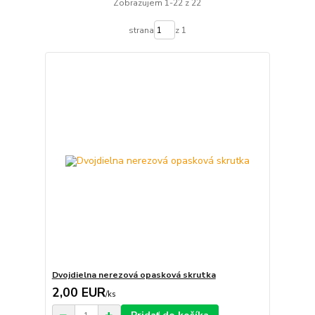
Zobrazujem 1-22 z 22
strana
z 1
Dvojdielna nerezová opasková skrutka
2,00 EUR
/
ks