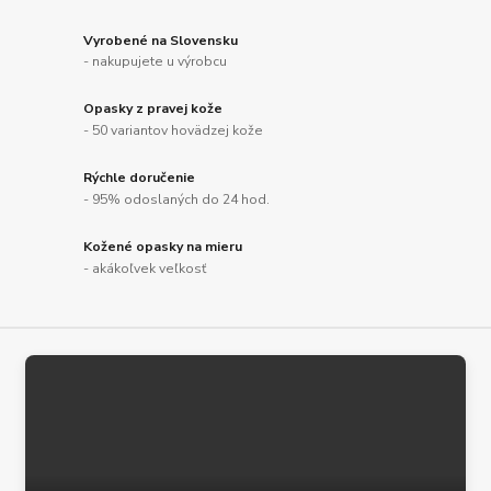
Vyrobené na Slovensku
- nakupujete u výrobcu
Opasky z pravej kože
- 50 variantov hovädzej kože
Rýchle doručenie
- 95% odoslaných do 24 hod.
Kožené opasky na mieru
- akákoľvek veľkosť