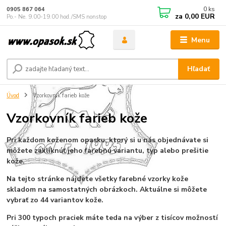
0
ks
0905 867 064
za
0,00 EUR
Po.- Ne. 9.00-19.00 hod./SMS nonstop
Menu
Hľadať
Úvod
Vzorkovník farieb kože
Vzorkovník farieb kože
Pri každom koženom opasku, ktorý si u nás objednávate si
môžete zakliknúť jeho farebnú variantu, typ alebo prešitie
kože.
Na tejto stránke nájdete všetky farebné vzorky kože
skladom na samostatných obrázkoch. Aktuálne si môžete
vybrať zo 44 variantov kože.
Pri 300 typoch praciek máte teda na výber z tisícov možností