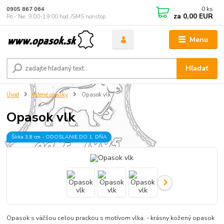
0
ks
0905 867 064
za
0,00 EUR
Po.- Ne. 9.00-19.00 hod./SMS nonstop
Menu
Hľadať
Úvod
Kožené opasky
Opasok vlk
Opasok vlk
Šírka 3,8 cm - ODOSLANIE DO 1. DŇA
Opasok s väčšou celou prackou s motívom vlka. - krásny kožený opasok