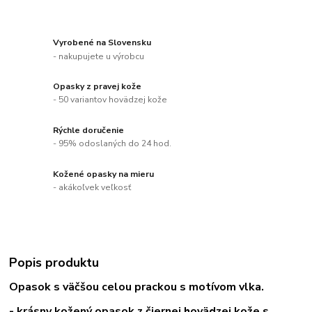
Vyrobené na Slovensku
- nakupujete u výrobcu
Opasky z pravej kože
- 50 variantov hovädzej kože
Rýchle doručenie
- 95% odoslaných do 24 hod.
Kožené opasky na mieru
- akákoľvek veľkosť
Popis produktu
Opasok s väčšou celou prackou s motívom vlka.
- krásny kožený opasok z čiernej hovädzej kože s