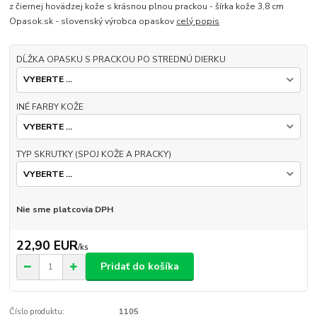
z čiernej hovädzej kože s krásnou plnou prackou - šírka kože 3,8 cm
Opasok.sk - slovenský výrobca opaskov
celý popis
DĹŽKA OPASKU S PRACKOU PO STREDNÚ DIERKU
INÉ FARBY KOŽE
TYP SKRUTKY (SPOJ KOŽE A PRACKY)
Nie sme platcovia DPH
22,90 EUR
/
ks
Pridať do košíka
Číslo produktu:
1105