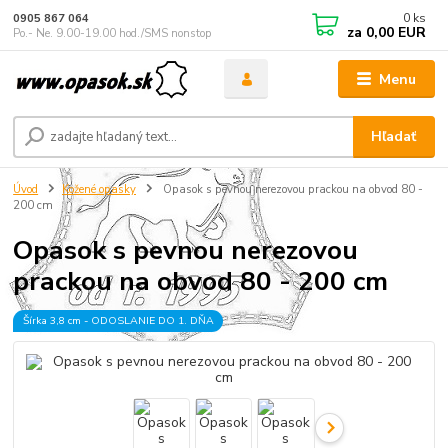
0
ks
0905 867 064
za
0,00 EUR
Po.- Ne. 9.00-19.00 hod./SMS nonstop
Menu
Hľadať
Úvod
Kožené opasky
Opasok s pevnou nerezovou prackou na obvod 80 -
200 cm
Opasok s pevnou nerezovou
prackou na obvod 80 - 200 cm
Šírka 3,8 cm - ODOSLANIE DO 1. DŇA