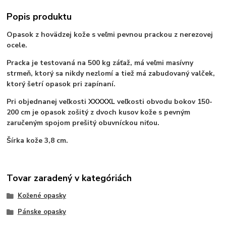
Popis produktu
Opasok z hovädzej kože s veľmi pevnou prackou z nerezovej
ocele.
Pracka je testovaná na 500 kg záťaž, má veľmi masívny
strmeň, ktorý sa nikdy nezlomí a tiež má zabudovaný valček,
ktorý šetrí opasok pri zapínaní.
Pri objednanej veľkosti XXXXXL veľkosti obvodu bokov 150-
200 cm je opasok zošitý z dvoch kusov kože s pevným
zaručeným spojom prešitý obuvníckou niťou.
Šírka kože 3,8 cm.
Tovar zaradený v kategóriách
Kožené opasky
Pánske opasky