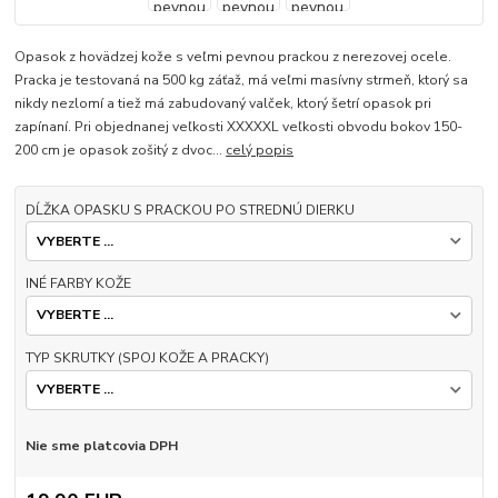
Opasok z hovädzej kože s veľmi pevnou prackou z nerezovej ocele.
Pracka je testovaná na 500 kg záťaž, má veľmi masívny strmeň, ktorý sa
nikdy nezlomí a tiež má zabudovaný valček, ktorý šetrí opasok pri
zapínaní. Pri objednanej veľkosti XXXXXL veľkosti obvodu bokov 150-
200 cm je opasok zošitý z dvoc...
celý popis
DĹŽKA OPASKU S PRACKOU PO STREDNÚ DIERKU
INÉ FARBY KOŽE
TYP SKRUTKY (SPOJ KOŽE A PRACKY)
Nie sme platcovia DPH