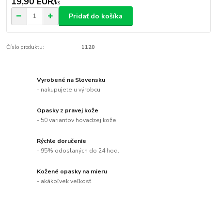
19,90 EUR
/
ks
Pridať do košíka
Číslo produktu:
1120
Vyrobené na Slovensku
- nakupujete u výrobcu
Opasky z pravej kože
- 50 variantov hovädzej kože
Rýchle doručenie
- 95% odoslaných do 24 hod.
Kožené opasky na mieru
- akákoľvek veľkosť