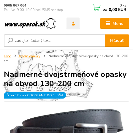
0
ks
0905 867 064
za
0,00 EUR
Po.- Ne. 9.00-19.00 hod./SMS nonstop
Menu
Hľadať
Úvod
Kožené opasky
Nadmerné dvojstrmeňové opasky na obvod 130-200
cm
Nadmerné dvojstrmeňové opasky
na obvod 130-200 cm
Šírka 3,8 cm - ODOSLANIE DO 1. DŇA