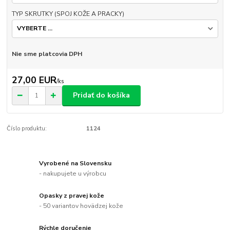
TYP SKRUTKY (SPOJ KOŽE A PRACKY)
Nie sme platcovia DPH
27,00 EUR
/
ks
Pridať do košíka
Číslo produktu:
1124
Vyrobené na Slovensku
- nakupujete u výrobcu
Opasky z pravej kože
- 50 variantov hovädzej kože
Rýchle doručenie