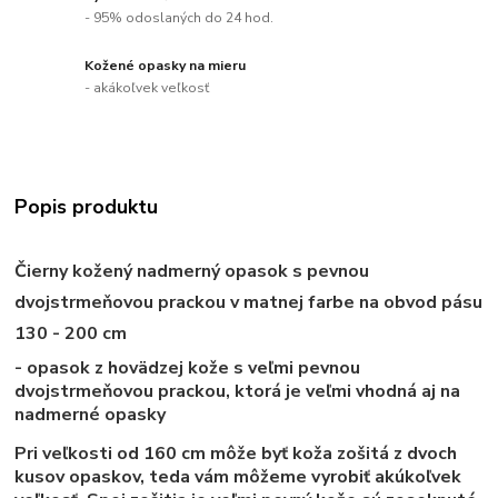
- 95% odoslaných do 24 hod.
Kožené opasky na mieru
- akákoľvek veľkosť
Popis produktu
Čierny kožený nadmerný opasok s pevnou
dvojstrmeňovou prackou v matnej farbe na obvod pásu
130 - 200 cm
- opasok z hovädzej kože s veľmi pevnou
dvojstrmeňovou prackou, ktorá je veľmi vhodná aj na
nadmerné opasky
Pri veľkosti od 160 cm môže byť koža zošitá z dvoch
kusov opaskov, teda vám môžeme vyrobiť akúkoľvek