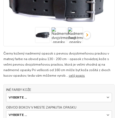
Čierny kožený nadmerný opasok s pevnou dvojstrmeňovou prackou v
matnej farbe na obvod pásu 130 - 200 cm - opasok z hovädzej kože s
veľmi pevnou dvojstrmeňovou prackou, ktorá je veľmi vhodná aj na
nadmerné opasky Pri veľkosti od 160 cm môže byť koža zošitá z dvoch
kusov opaskov, teda vám môžeme vyrob...
celý popis
INÉ FARBY KOŽE
OBVOD BOKOV V MIESTE ZAPNUTIA OPASKU