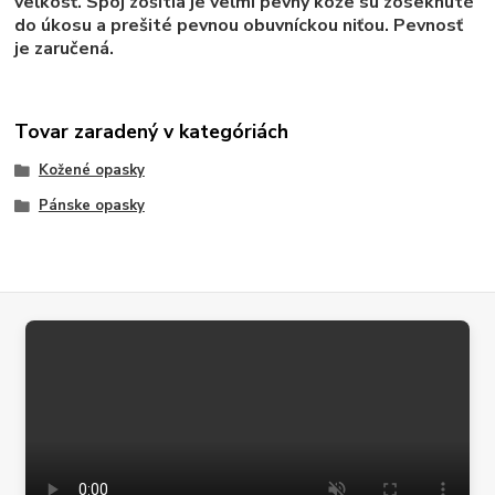
veľkosť. Spoj zošitia je veľmi pevný kože sú zoseknuté
do úkosu a prešité pevnou obuvníckou niťou. Pevnosť
je zaručená.
Tovar zaradený v kategóriách
Kožené opasky
Pánske opasky