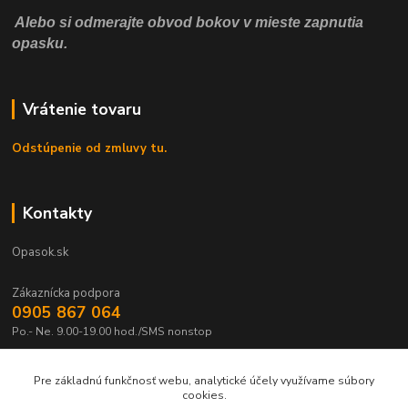
Alebo si odmerajte obvod bokov v mieste zapnutia
opasku.
Vrátenie tovaru
Odstúpenie od zmluvy tu.
Kontakty
Opasok.sk
Zákaznícka podpora
0905 867 064
Po.- Ne. 9.00-19.00 hod./SMS nonstop
Pre základnú funkčnosť webu, analytické účely využívame súbory
cookies.