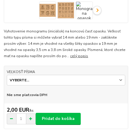
Vyhotovenie monogramu (iniciálok) na koncovú časť opasku. Veľkosť
tohto typu písma si môžete vybrať 14 mm alebo 19 mm - zakliknite
prosím výber. 14 mm je vhodné na všetky šírky opaskov a 19 mm je
vhodné na opasky 3,5 cm a 3,8 cm široké opasky. Písmená, ktoré chcete
mať na opasku napíšte prosím do po...
celý popis
VEĽKOSŤ PÍSMA
Nie sme platcovia DPH
2,00 EUR
/
ks
Pridať do košíka