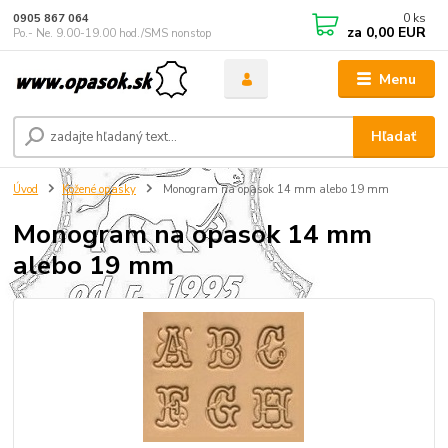
0
ks
0905 867 064
za
0,00 EUR
Po.- Ne. 9.00-19.00 hod./SMS nonstop
Menu
Hľadať
Úvod
Kožené opasky
Monogram na opasok 14 mm alebo 19 mm
Monogram na opasok 14 mm
alebo 19 mm