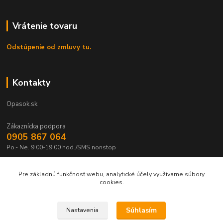
Vrátenie tovaru
Odstúpenie od zmluvy tu.
Kontakty
Opasok.sk
Zákaznícka podpora
0905 867 064
Po.- Ne. 9.00-19.00 hod./SMS nonstop
Pre základnú funkčnosť webu, analytické účely využívame súbory
cookies.
Súhlasím
Nastavenia