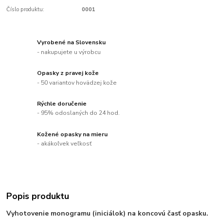
Číslo produktu:
0001
Vyrobené na Slovensku
- nakupujete u výrobcu
Opasky z pravej kože
- 50 variantov hovädzej kože
Rýchle doručenie
- 95% odoslaných do 24 hod.
Kožené opasky na mieru
- akákoľvek veľkosť
Popis produktu
Vyhotovenie monogramu (iniciálok) na koncovú časť opasku.