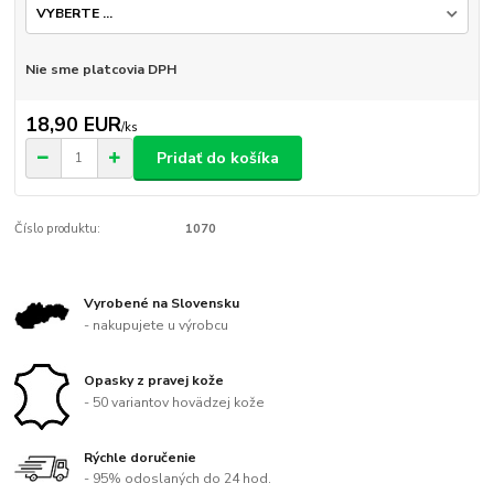
Nie sme platcovia DPH
18,90 EUR
/
ks
Pridať do košíka
Číslo produktu:
1070
Vyrobené na Slovensku
- nakupujete u výrobcu
Opasky z pravej kože
- 50 variantov hovädzej kože
Rýchle doručenie
- 95% odoslaných do 24 hod.