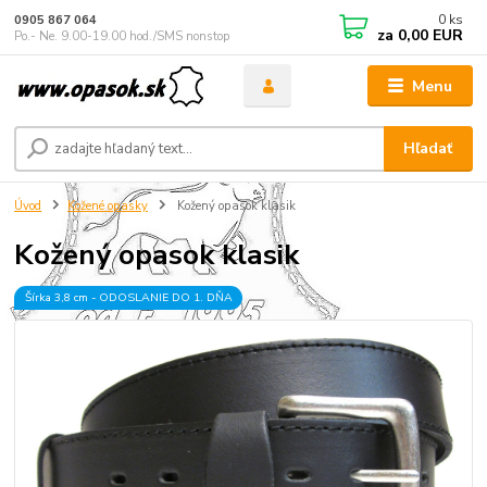
0
ks
0905 867 064
za
0,00 EUR
Po.- Ne. 9.00-19.00 hod./SMS nonstop
Menu
Hľadať
Úvod
Kožené opasky
Kožený opasok klasik
Kožený opasok klasik
Šírka 3,8 cm - ODOSLANIE DO 1. DŇA