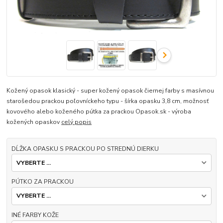
Kožený opasok klasický - super kožený opasok čiernej farby s masívnou
starošedou prackou poľovníckeho typu - šírka opasku 3,8 cm, možnosť
kovového alebo koženého pútka za prackou Opasok.sk - výroba
kožených opaskov
celý popis
DĹŽKA OPASKU S PRACKOU PO STREDNÚ DIERKU
PÚTKO ZA PRACKOU
INÉ FARBY KOŽE