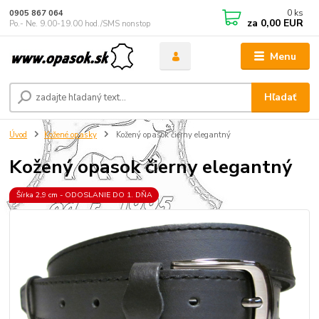
0
ks
0905 867 064
za
0,00 EUR
Po.- Ne. 9.00-19.00 hod./SMS nonstop
Menu
Hľadať
Úvod
Kožené opasky
Kožený opasok čierny elegantný
Kožený opasok čierny elegantný
Šírka 2,9 cm - ODOSLANIE DO 1. DŇA