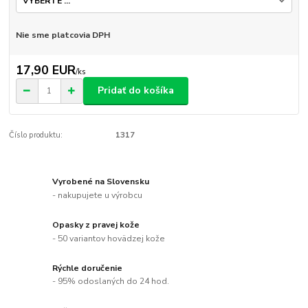
Nie sme platcovia DPH
17,90 EUR
/
ks
Pridať do košíka
Číslo produktu:
1317
Vyrobené na Slovensku
- nakupujete u výrobcu
Opasky z pravej kože
- 50 variantov hovädzej kože
Rýchle doručenie
- 95% odoslaných do 24 hod.