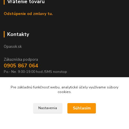
Vrátenie tovaru
Odstúpenie od zmluvy tu.
Kontakty
Opasok.sk
Zákaznícka podpora
0905 867 064
Po.- Ne. 9.00-19.00 hod./SMS nonstop
Pre základnú funkčnosť webu, analytické účely využívame súbory
cookies.
Súhlasím
Nastavenia