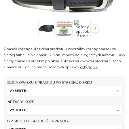
Opasok kožený s klasickou prackou - univerzálny kožený opasok vo
čiernej farbe - šírka opasku 2,9 cm, vhodný do elegantných nohavíc - úzky
čierny opasok s prešitím po okraji s klasickou kovovou prackou E-shop
Opasok.sk – online predaj kožených opaskov
celý popis
DĹŽKA OPASKU S PRACKOU PO STREDNÚ DIERKU
INÉ FARBY KOŽE
TYP SKRUTKY (SPOJ KOŽE A PRACKY)